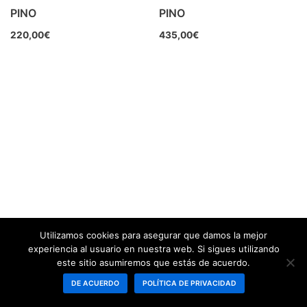
PINO
PINO
220,00
€
435,00
€
Utilizamos cookies para asegurar que damos la mejor
experiencia al usuario en nuestra web. Si sigues utilizando
este sitio asumiremos que estás de acuerdo.
DE ACUERDO
POLÍTICA DE PRIVACIDAD
Neve
| Funciona gracias a
WordPress