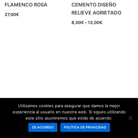
FLAMENCO ROSA
CEMENTO DISEÑO
RELIEVE AGRIETADO
27,00
€
8,00
€
–
13,00
€
Utilizamos cookies para asegurar que damos la mejor
experiencia al usuario en nuestra web. Si sigues utilizando
este sitio asumiremos que estás de acuerdo.
DE ACUERDO
POLÍTICA DE PRIVACIDAD
Neve
| Funciona gracias a
WordPress