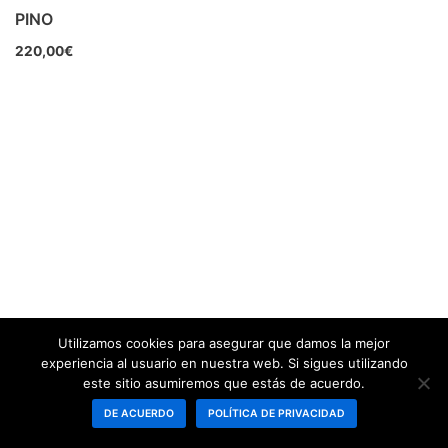
PINO
220,00
€
Utilizamos cookies para asegurar que damos la mejor
experiencia al usuario en nuestra web. Si sigues utilizando
este sitio asumiremos que estás de acuerdo.
DE ACUERDO
POLÍTICA DE PRIVACIDAD
Neve
| Funciona gracias a
WordPress