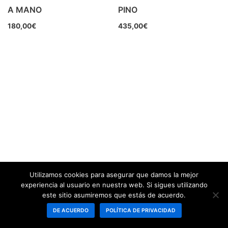
A MANO
PINO
180,00
€
435,00
€
Utilizamos cookies para asegurar que damos la mejor
experiencia al usuario en nuestra web. Si sigues utilizando
este sitio asumiremos que estás de acuerdo.
DE ACUERDO
POLÍTICA DE PRIVACIDAD
Neve
| Funciona gracias a
WordPress